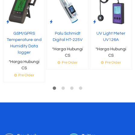
GSM/GPRS
Palu Schmidt
UV Light Meter
Temperature and
Digital HT-225V
UV126A
Humidity Data
*Harga Hubungi
*Harga Hubungi
logger
CS
CS
*Harga Hubungi
Pre Order
Pre Order
CS
Pre Order