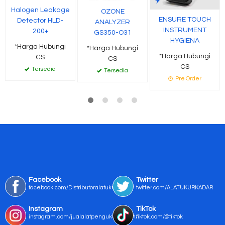
Halogen Leakage
OZONE
ENSURE TOUCH
Detector HLD-
ANALYZER
INSTRUMENT
200+
GS350-O31
HYGIENA
*Harga Hubungi
*Harga Hubungi
*Harga Hubungi
CS
CS
CS
Tersedia
Tersedia
Pre Order
Facebook
Twitter
facebook.com/Distributoralatukur
twitter.com/ALATUKURKADAR
Instagram
TikTok
instagram.com/jualalatpengukurmurah/
tiktok.com/@tiktok