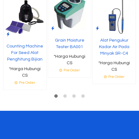
Grain Moisture
Alat Pengukur
Counting Machine
Tester BA001
Kadar Air Pada
For Seed Alat
Minyak SR-C4
*Harga Hubungi
Penghitung Bijian
CS
*Harga Hubungi
*Harga Hubungi
CS
Pre Order
CS
Pre Order
Pre Order