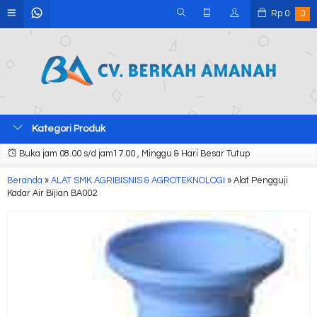
Rp
0
0
Kategori Produk
Buka jam 08.00 s/d jam17.00 , Minggu & Hari Besar Tutup
Beranda
»
ALAT SMK AGRIBISNIS & AGROTEKNOLOGI
»
Alat Pengguji
Kadar Air Bijian BA002