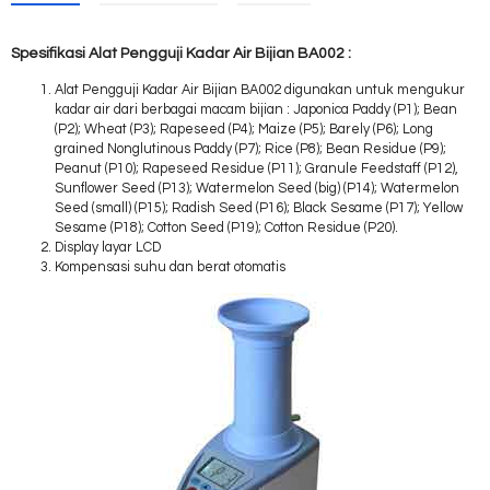
Spesifikasi Alat Pengguji Kadar Air Bijian BA002 :
Alat Pengguji Kadar Air Bijian BA002 digunakan untuk mengukur
kadar air dari berbagai macam bijian : Japonica Paddy (P1); Bean
(P2); Wheat (P3); Rapeseed (P4); Maize (P5); Barely (P6); Long
grained Nonglutinous Paddy (P7); Rice (P8); Bean Residue (P9);
Peanut (P10); Rapeseed Residue (P11); Granule Feedstaff (P12),
Sunflower Seed (P13); Watermelon Seed (big) (P14); Watermelon
Seed (small) (P15); Radish Seed (P16); Black Sesame (P17); Yellow
Sesame (P18); Cotton Seed (P19); Cotton Residue (P20).
Display layar LCD
Kompensasi suhu dan berat otomatis