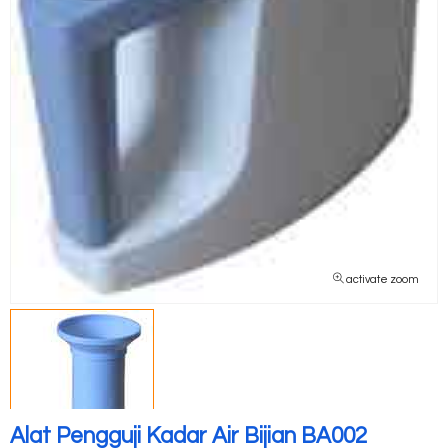
activate zoom
Alat Pengguji Kadar Air Bijian BA002