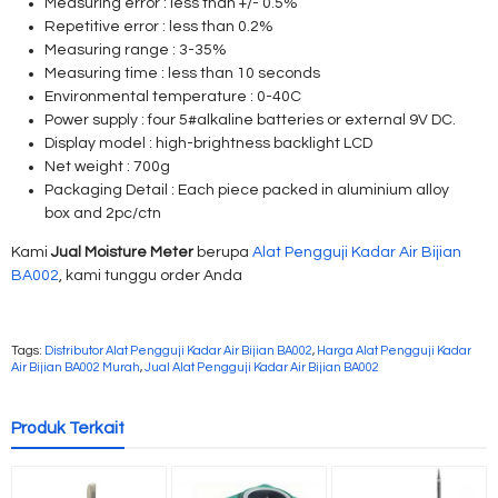
Measuring error : less than +/- 0.5%
Repetitive error : less than 0.2%
Measuring range : 3-35%
Measuring time : less than 10 seconds
Environmental temperature : 0-40C
Power supply : four 5#alkaline batteries or external 9V DC.
Display model : high-brightness backlight LCD
Net weight : 700g
Packaging Detail : Each piece packed in aluminium alloy
box and 2pc/ctn
Kami
Jual Moisture Meter
berupa
Alat Pengguji Kadar Air Bijian
BA002
, kami tunggu order Anda
Tags:
Distributor Alat Pengguji Kadar Air Bijian BA002
,
Harga Alat Pengguji Kadar
Air Bijian BA002 Murah
,
Jual Alat Pengguji Kadar Air Bijian BA002
Produk Terkait