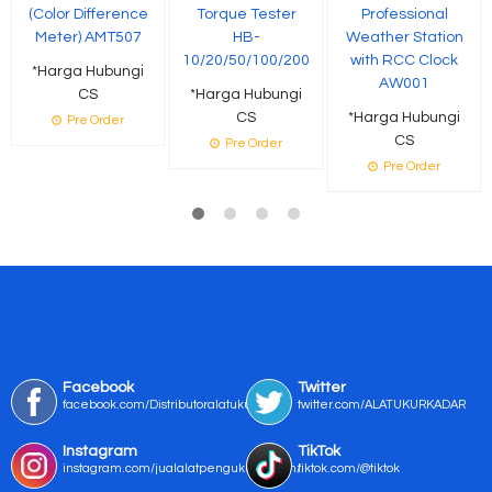
(Color Difference
Torque Tester
Professional
Meter) AMT507
HB-
Weather Station
10/20/50/100/200
with RCC Clock
*Harga Hubungi
AW001
CS
*Harga Hubungi
CS
*Harga Hubungi
Pre Order
CS
Pre Order
Pre Order
Facebook
Twitter
facebook.com/Distributoralatukur
twitter.com/ALATUKURKADAR
Instagram
TikTok
instagram.com/jualalatpengukurmurah/
tiktok.com/@tiktok