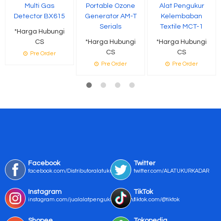
Multi Gas
Portable Ozone
Alat Pengukur
Detector BX615
Generator AM-T
Kelembaban
Serials
Textile MCT-1
*Harga Hubungi
CS
*Harga Hubungi
*Harga Hubungi
CS
CS
Pre Order
Pre Order
Pre Order
Facebook
Twitter
facebook.com/Distributoralatukur
twitter.com/ALATUKURKADAR
Instagram
TikTok
instagram.com/jualalatpengukurmurah/
tiktok.com/@tiktok
Shopee
Tokopedia