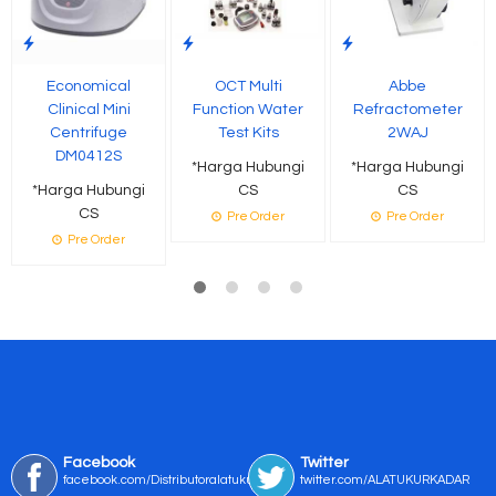
Economical
OCT Multi
Abbe
Clinical Mini
Function Water
Refractometer
Centrifuge
Test Kits
2WAJ
DM0412S
*Harga Hubungi
*Harga Hubungi
*Harga Hubungi
CS
CS
CS
Pre Order
Pre Order
Pre Order
Facebook
Twitter
facebook.com/Distributoralatukur
twitter.com/ALATUKURKADAR