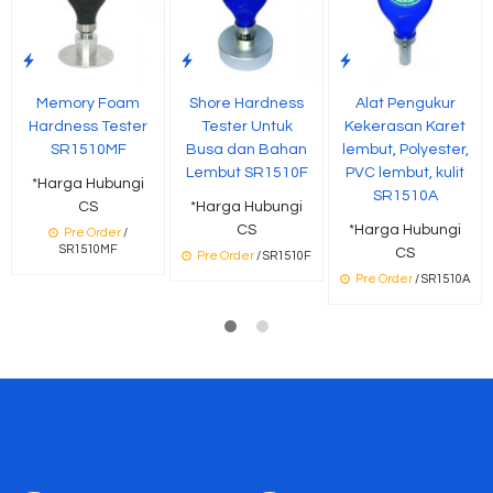
Memory Foam
Shore Hardness
Alat Pengukur
Hardness Tester
Tester Untuk
Kekerasan Karet
SR1510MF
Busa dan Bahan
lembut, Polyester,
Lembut SR1510F
PVC lembut, kulit
*Harga Hubungi
SR1510A
CS
*Harga Hubungi
CS
*Harga Hubungi
Pre Order
/
SR1510MF
CS
Pre Order
/ SR1510F
Pre Order
/ SR1510A