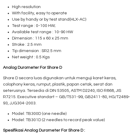
High resolution
With facility, easy to operate
Use by handy or by test stand(HLX-AC)
Test range : 0-100 HW;
Available test range : 10-90 HW
Dimension : 115 x 60 x 25 mm
Stroke : 2.5 mm
Tip dimension : SR2.5 mm
Net weight : 0.5 Kgs
Analog Durometer For Shore D
Shore D secara luas digunakan untuk menguji karet keras,
colophony keras, rumput, plastik, papan cetak, serat dan
seterusnya. Tersedia di DIN 53505, ASTM D2240, ISO R868, JIS
R7215. Executive standart – GB/T531-99, GB2411-80, HG/T2489-
93, JJG304-2003.
Model: TB300D (one needle)
Model: TB301D (2 needles to record peak value)
Spesifikasi Analog Durometer For Shore D :