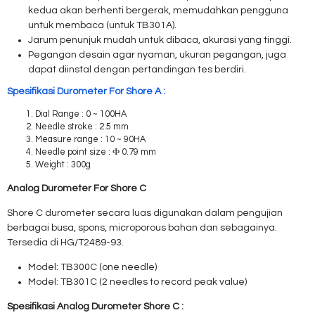
kedua akan berhenti bergerak, memudahkan pengguna
untuk membaca (untuk TB301A).
Jarum penunjuk mudah untuk dibaca, akurasi yang tinggi.
Pegangan desain agar nyaman, ukuran pegangan, juga
dapat diinstal dengan pertandingan tes berdiri.
Spesifikasi Durometer For Shore A :
Dial Range : 0 ~ 100HA
Needle stroke : 2.5 mm
Measure range : 10 ~ 90HA
Needle point size : Ф 0.79 mm
Weight : 300g
Analog Durometer For Shore C
Shore C durometer secara luas digunakan dalam pengujian
berbagai busa, spons, microporous bahan dan sebagainya.
Tersedia di HG/T2489-93.
Model: TB300C (one needle)
Model: TB301C (2 needles to record peak value)
Spesifikasi Analog Durometer Shore C :