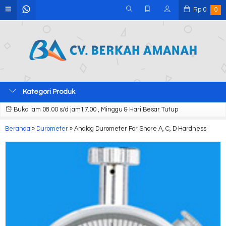
Rp
0
0
Kategori Produk
Buka jam 08.00 s/d jam17.00 , Minggu & Hari Besar Tutup
Beranda
»
Durometer
»
Analog Durometer For Shore A, C, D Hardness