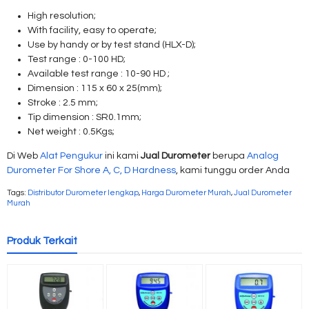
High resolution;
With facility, easy to operate;
Use by handy or by test stand (HLX-D);
Test range : 0-100 HD;
Available test range : 10-90 HD ;
Dimension : 115 x 60 x 25(mm);
Stroke : 2.5 mm;
Tip dimension : SR0.1mm;
Net weight : 0.5Kgs;
Di Web
Alat Pengukur
ini kami
Jual Durometer
berupa
Analog
Durometer For Shore A, C, D Hardness
, kami tunggu order Anda
Tags:
Distributor Durometer lengkap
,
Harga Durometer Murah
,
Jual Durometer
Murah
Produk Terkait