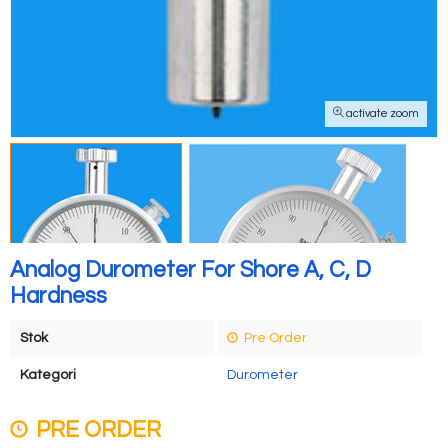
activate zoom
Analog Durometer For Shore A, C, D
Hardness
Stok
Pre Order
Kategori
Durometer
PRE ORDER