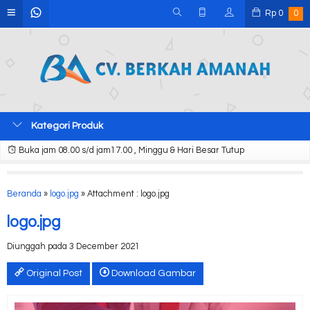
Rp
0
0
Kategori Produk
Buka jam 08.00 s/d jam17.00 , Minggu & Hari Besar Tutup
Beranda
»
logo.jpg
» Attachment : logo.jpg
logo.jpg
Diunggah pada 3 December 2021
Original Post
Download Gambar