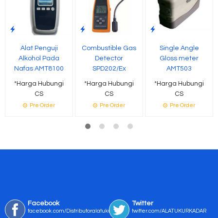
Alat Penguji
Combustible Gas
Single Angle
Alkohol Pada
Detector
Gloss meter
Nafas AMT8100
SPD202/Ex
AMT503
*Harga Hubungi
*Harga Hubungi
*Harga Hubungi
CS
CS
CS
Pre Order
Pre Order
Pre Order
Facebook
Twitter
facebook.com/Distributoralatukur
twitter.com/ALATUKURKADAR