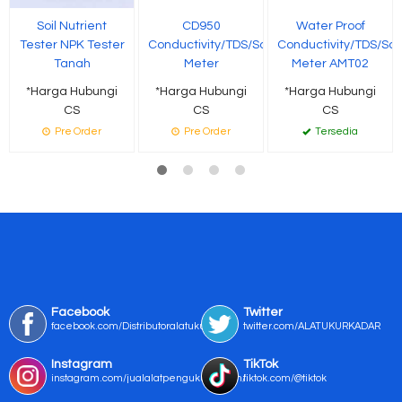
Soil Nutrient
CD950
Water Proof
Tester NPK Tester
Conductivity/TDS/Salinity/Temp
Conductivity/TDS/Sa
Tanah
Meter
Meter AMT02
*Harga Hubungi
*Harga Hubungi
*Harga Hubungi
CS
CS
CS
Pre Order
Pre Order
Tersedia
Facebook
Twitter
facebook.com/Distributoralatukur
twitter.com/ALATUKURKADAR
Instagram
TikTok
instagram.com/jualalatpengukurmurah/
tiktok.com/@tiktok