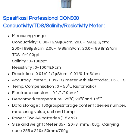
Spesifikasi Professional CON900
Conductivity/TDS/Salinity/Resistivity Meter :
Measuring range :
Conductivity : 0.00~19.99μS/cm; 20.0~199.9μS/cm;
200~1999μS/cm; 2.00~19.99mS/cm; 20.0~199.9mS/cm
TDS : 0~100g/L
Salinity : 0~100ppt
Resistivity : 0~100MΩ•cm
Resolution : 0.01/0.1/1μS/cm; 0.01/0.1mS/cm
Accuracy : Meter:±1.0% FS, meter with electrode:±1.5% FS
Temp. Compensation : 0 ~ 50℃ (automatic)
Electrode constant : 0.1/1/10cm-1
Benchmark temperature : 25℃, 20℃and 18℃
Data storage : 100groupsStorage content : Series number,
measuring value, unit and temp.
Power : Two AA batteries (1.5V x2)
Size and weight : Meter:65×120×31mm/180g; Carrying
case:255 x 210x 50mm/790g