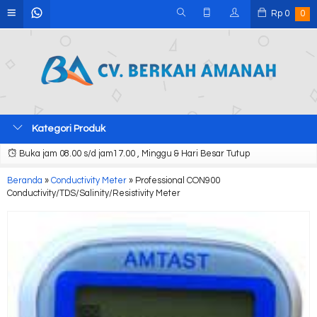
Rp
0
0
Kategori Produk
Buka jam 08.00 s/d jam17.00 , Minggu & Hari Besar Tutup
Beranda
»
Conductivity Meter
»
Professional CON900
Conductivity/TDS/Salinity/Resistivity Meter