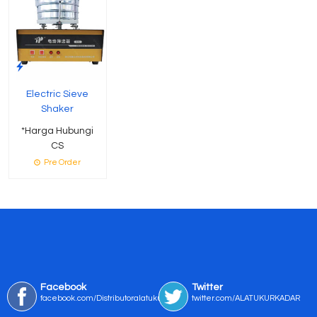
Electric Sieve
Shaker
*Harga Hubungi
CS
Pre Order
Facebook
Twitter
facebook.com/Distributoralatukur
twitter.com/ALATUKURKADAR