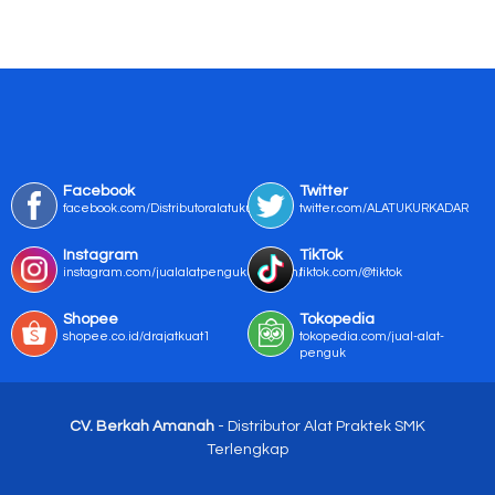
Facebook
Twitter
facebook.com/Distributoralatukur
twitter.com/ALATUKURKADAR
Instagram
TikTok
instagram.com/jualalatpengukurmurah/
tiktok.com/@tiktok
Shopee
Tokopedia
shopee.co.id/drajatkuat1
tokopedia.com/jual-alat-
penguk
CV. Berkah Amanah
- Distributor Alat Praktek SMK
Terlengkap