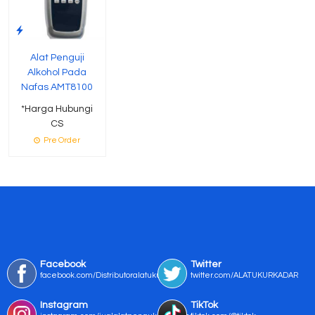
Alat Penguji
Alkohol Pada
Nafas AMT8100
*Harga Hubungi
CS
Pre Order
Facebook
Twitter
facebook.com/Distributoralatukur
twitter.com/ALATUKURKADAR
Instagram
TikTok