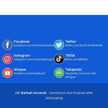
Facebook
Twitter
facebook.com/Distributoralatukur
twitter.com/ALATUKURKADAR
Instagram
TikTok
instagram.com/jualalatpengukurmurah/
tiktok.com/@tiktok
Shopee
Tokopedia
shopee.co.id/drajatkuat1
tokopedia.com/jual-alat-
penguk
CV. Berkah Amanah
- Distributor Alat Praktek SMK
Terlengkap