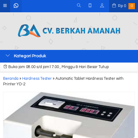
Rp
0
0
Kategori Produk
Buka jam 08.00 s/d jam17.00 , Minggu & Hari Besar Tutup
Beranda
»
Hardness Tester
»
Automatic Tablet Hardness Tester with
Printer YD-2