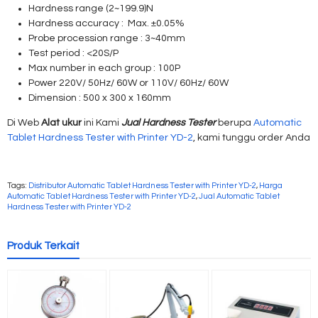
Hardness range (2~199.9)N
Hardness accuracy : Max. ±0.05%
Probe procession range : 3~40mm
Test period : <20S/P
Max number in each group : 100P
Power 220V/ 50Hz/ 60W or 110V/ 60Hz/ 60W
Dimension : 500 x 300 x 160mm
Di Web
Alat ukur
ini Kami
Jual Hardness Tester
berupa
Automatic
Tablet Hardness Tester with Printer YD-2
, kami tunggu order Anda
Tags:
Distributor Automatic Tablet Hardness Tester with Printer YD-2
,
Harga
Automatic Tablet Hardness Tester with Printer YD-2
,
Jual Automatic Tablet
Hardness Tester with Printer YD-2
Produk Terkait