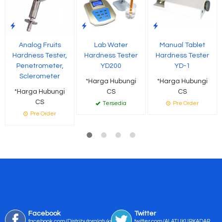
Analog Fruits
Lab Water
Manual Tablet
Hardness Tester,
Hardness Tester
Hardness Tester
Penetrometer,
YD200
YD-1
Sclerometer
*Harga Hubungi
*Harga Hubungi
*Harga Hubungi
CS
CS
CS
Tersedia
Pre Order
Pre Order
Facebook
Twitter
facebook.com/Distributoralatukur
twitter.com/ALATUKURKADAR