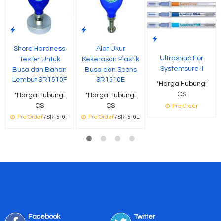
Shore Hardness
Alat Ukur
Ultrasnap For
Tester Untuk
Kekerasan Plastik
Systemsure II
Busa dan Bahan
Busa dan Spons
Lembut SR1510F
SR1510E
*Harga Hubungi
CS
*Harga Hubungi
*Harga Hubungi
CS
CS
Pre Order
Pre Order
/ SR1510F
Pre Order
/ SR1510E
Facebook
Twitter