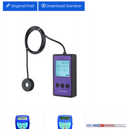
Original Post
Download Gambar