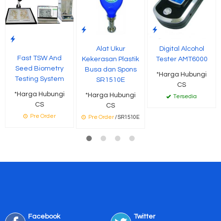
Alat Ukur
Digital Alcohol
Fast TSW And
Kekerasan Plastik
Tester AMT6000
Seed Biometry
Busa dan Spons
*Harga Hubungi
Testing System
SR1510E
CS
*Harga Hubungi
*Harga Hubungi
Tersedia
CS
CS
Pre Order
Pre Order
/ SR1510E
Facebook
Twitter