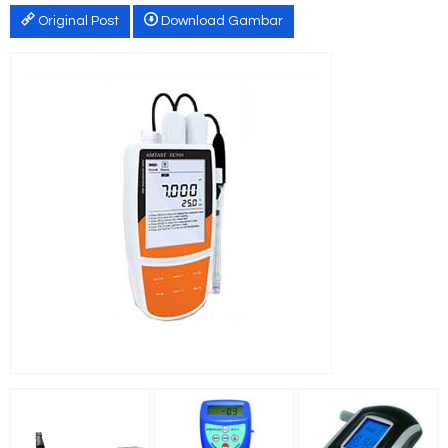
Original Post
Download Gambar