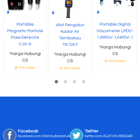
Portable
Portable Digital
Alat Pengukur
Magnetic Particle
Viscometer LPDV-
Kadar Air
Flaw Detector
1/RPDV-1/HPDV-1
Tembakau
CJX-A
TK100T
*Harga Hubungi
*Harga Hubungi
CS
*Harga Hubungi
CS
CS
Pre Order
Pre Order
Pre Order
Facebook
Twitter
facebook.com/Distributoralatukur
twitter.com/ALATUKURKADAR