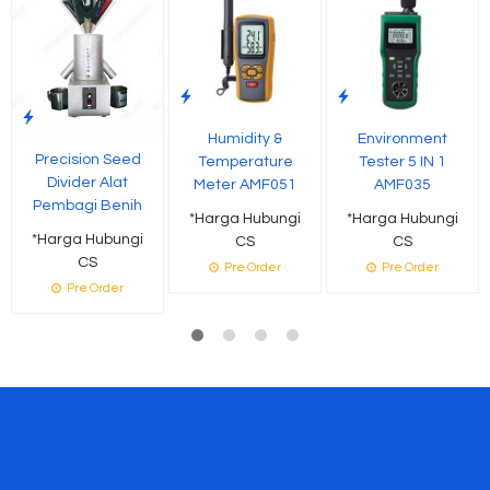
Humidity &
Environment
Precision Seed
Temperature
Tester 5 IN 1
Divider Alat
Meter AMF051
AMF035
Pembagi Benih
*Harga Hubungi
*Harga Hubungi
*Harga Hubungi
CS
CS
CS
Pre Order
Pre Order
Pre Order