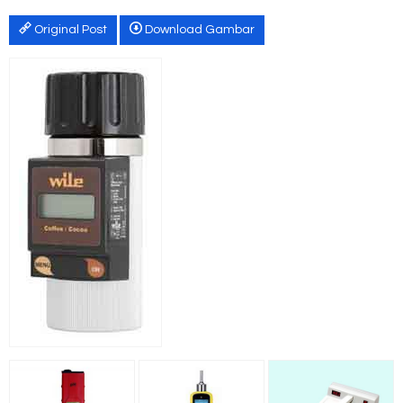
Original Post
Download Gambar