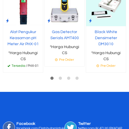
Alat Pengukur
Gas Detector
Black White
Keasaman pH
Serials AMT400
Densimeter
Meter Air PHX-01
DM3010
*Harga Hubungi
*Harga Hubungi
CS
*Harga Hubungi
CS
CS
Pre Order
Tersedia
/ PHX-01
Pre Order
Facebook
Twitter
facebook.com/Distributoralatukur
twitter.com/ALATUKURKADAR