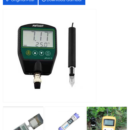
Original Post
Download Gambar