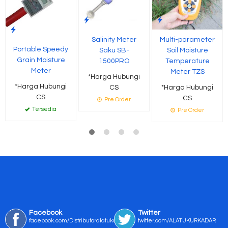
Salinity Meter
Multi-parameter
Portable Speedy
Saku SB-
Soil Moisture
Grain Moisture
1500PRO
Temperature
Meter
Meter TZS
*Harga Hubungi
*Harga Hubungi
CS
*Harga Hubungi
CS
CS
Pre Order
Tersedia
Pre Order
Facebook
Twitter
facebook.com/Distributoralatukur
twitter.com/ALATUKURKADAR