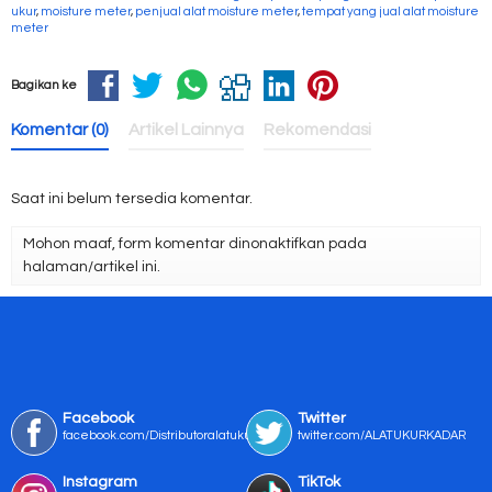
ukur
,
moisture meter
,
penjual alat moisture meter
,
tempat yang jual alat moisture
meter
Bagikan ke
Komentar (0)
Artikel Lainnya
Rekomendasi
Saat ini belum tersedia komentar.
Mohon maaf, form komentar dinonaktifkan pada
halaman/artikel ini.
Facebook
Twitter
facebook.com/Distributoralatukur
twitter.com/ALATUKURKADAR
Instagram
TikTok