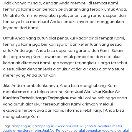
Tidak hanya itu saja, dengan Anda membeli di tempat Kami
tentunya Kami akan berikan pelayanan yang terbaik untuk Anda.
Untuk itu Kami menyediakan pelayanan yang ramah, sopan dan
tentunya bisa membuat Anda semakin nyaman menggunakan
layanan dari Kami.
Untuk Anda yang butuh alat pengukur kadar air di tempat Kami,
tentunya Kami juga berikan syarat dan ketentuan yang sesuai
untuk Anda agar Anda bisa dapatkan garansi dari Kami. Selain
itu, harga yang Kami tawarkan untuk pembelian dari alat ukur
kadar air ditempat Kami juga sangat terjangkau. Harga tersebut
disesuaikan dengan jenis alat ukur kadar air atau alat moisture
meter yang Anda butuhkan.
Jika Anda membutuhkannya, Anda bisa menghubungi Kami
melalui sms atau telpon karena Kami
Jual Alat Ukur Kadar Air
Kualitas Terbaik Harga Terjangkau
melalui online sehingga Anda
yang butuh alat ukur tersebut akan Kami kirimkan melalui
ekspedisi terpercaya dari Kami. Informasi lebih lanjut Anda bisa
menghubungi Kami.
Tags:
alat pengukur
,
alat pengukur kadar air
,
alat ukur
,
apa itu moisture meter
,
Jual alat moisture meter
,
Jual Alat Pengukur
,
jual alat pengukur kadar air
,
jual alat