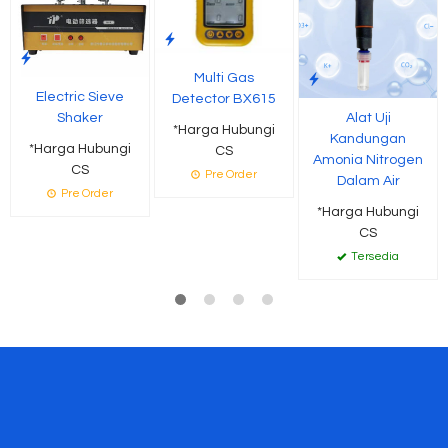
Multi Gas
Electric Sieve
Detector BX615
Alat Uji
Shaker
*Harga Hubungi
Kandungan
*Harga Hubungi
CS
Amonia Nitrogen
CS
Pre Order
Dalam Air
Pre Order
*Harga Hubungi
CS
Tersedia