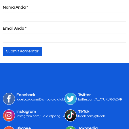
Nama Anda
*
Email Anda
*
Facebook
Twitter
facebook.com/Distributoralatukur
twitter.com/ALATUKURKADAR
Instagram
TikTok
instagram.com/jualalatpengukurmurah/
tiktok.com/@tiktok
Shopee
Tokopedia