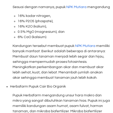
Sesuai dengan namanya, pupuk
NPK Mutiara
mengandung
16% kadar nitrogen,
16% P2O5 (phospate),
16% K2O (kalium),
0.5% MgO (magnesium), dan
6% CaO (kalsium).
Kandungan tersebut membuat pupuk
NPK Mutiara
memiliki
banyak manfaat. Berikut adalah beberapa di antaranya:
Membuat daun tanaman menjadi lebih segar dan hijau,
sehingga mempermudah proses fotosintesis.
Meningkatkan perkembangan akar dan membuat akar
lebih sehat, kuat, dan lebat. Menambah jumlah anakan
akar sehingga membuat tanaman jauh lebih kokoh.
Herbafarm Pupuk Cair Bio Organik
Pupuk Herbafarm mengandung unsur hara makro dan
mikro yang sangat dibutuhkan tanaman hias. Pupuk ini juga
memiliki kandungan asam humat, asam fulvat, hormon
tanaman, dan mikroba biofertilizer. Mikroba biofertilizer