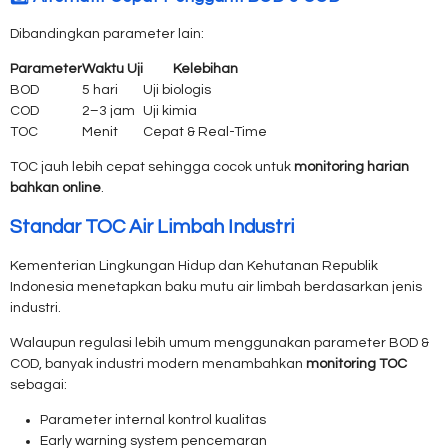
Dibandingkan parameter lain:
Parameter
Waktu Uji
Kelebihan
BOD
5 hari
Uji biologis
COD
2–3 jam
Uji kimia
TOC
Menit
Cepat & Real-Time
TOC jauh lebih cepat sehingga cocok untuk
monitoring harian
bahkan online
.
Standar TOC Air Limbah Industri
Kementerian Lingkungan Hidup dan Kehutanan Republik
Indonesia
menetapkan baku mutu air limbah berdasarkan jenis
industri.
Walaupun regulasi lebih umum menggunakan parameter BOD &
COD, banyak industri modern menambahkan
monitoring TOC
sebagai:
Parameter internal kontrol kualitas
Early warning system pencemaran