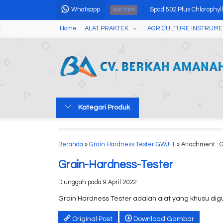
Whatsapp
Spad 502 Plus Chlorophyl
HOT ITEM
Home
ALAT PRAKTEK
AGRICULTURE INSTRUME
Multi Function Cable Tes
Benchtop High-speed Ref
Analog Hot Plate Magnetic
Alat Pengguji Kadar Air B
Kategori Produk
AMT-M17 Handheld Homo
Refractometer Digital AM
Beranda
»
Grain Hardness Tester GWJ-1
» Attachment : 
Thermometer Infrared A
Grain-Hardness-Tester
Diunggah pada 9 April 2022
Grain Hardness Tester adalah alat yang khusu di
Original Post
Download Gambar