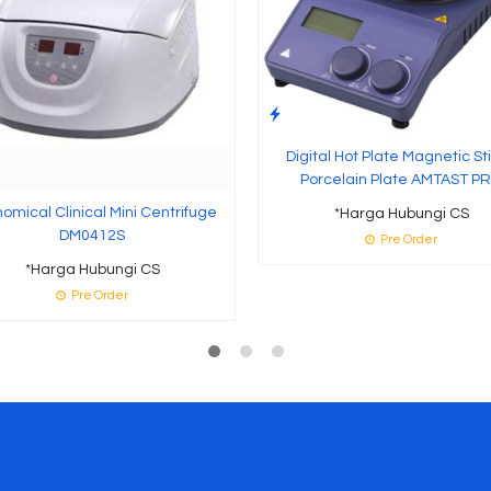
Digital Hot Plate Magnetic Sti
Porcelain Plate AMTAST P
omical Clinical Mini Centrifuge
*Harga Hubungi CS
DM0412S
Pre Order
*Harga Hubungi CS
Pre Order