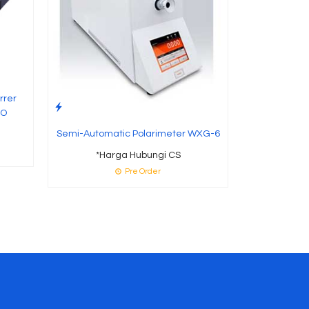
P
rrer
RO
Semi-Automatic Polarimeter WXG-6
*Harga Hubungi CS
Pre Order