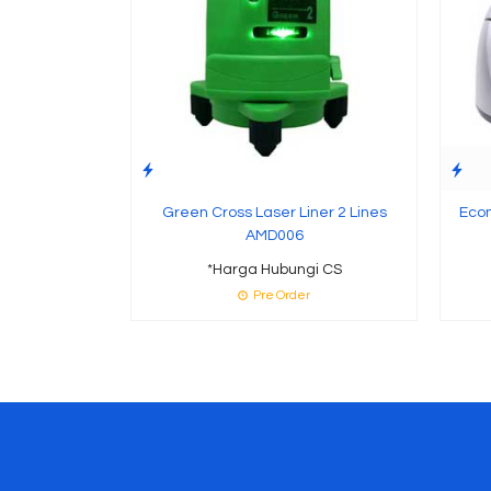
Green Cross Laser Liner 2 Lines
Econ
AMD006
*Harga Hubungi CS
Pre Order