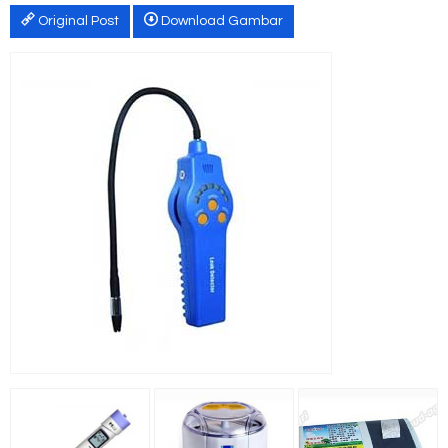
Original Post
Download Gambar