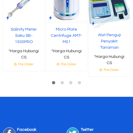
Salinity Meter
Micro Plate
Alat Penguji
Saku SB-
Centrifuge AMT-
Penyakit
1500PRO
M01
Tanaman
*Harga Hubungi
*Harga Hubungi
*Harga Hubungi
CS
CS
CS
Pre Order
Pre Order
Pre Order
Facebook
Twitter