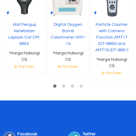
Alat Penguji
Digital Oxygen
Particle Counter
Ketebalan
Bomb
with Camera
Lapisan Cat CM-
Calorimeter XRY-
Function AMT17
8855
1A
(DT-9880) and
AMT18 (DT-9881)
*Harga Hubungi
*Harga Hubungi
CS
CS
*Harga Hubungi
CS
Pre Order
Pre Order
Pre Order
Facebook
Twitter