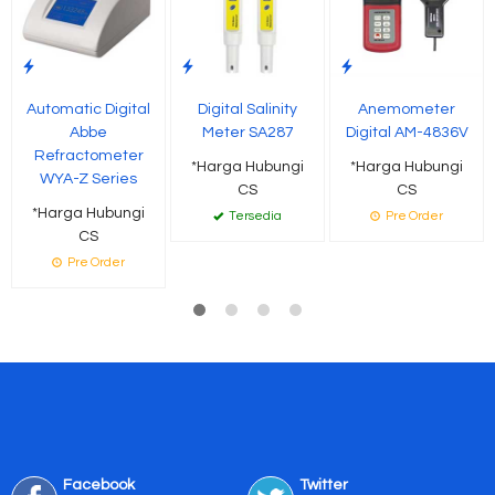
Automatic Digital
Digital Salinity
Anemometer
Abbe
Meter SA287
Digital AM-4836V
Refractometer
*Harga Hubungi
*Harga Hubungi
WYA-Z Series
CS
CS
*Harga Hubungi
Tersedia
Pre Order
CS
Pre Order
Facebook
Twitter