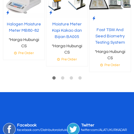
Halogen Moisture
Moisture Meter
Fast TSW And
Meter MB80-82
Kopi Kakao dan
Seed Biometry
Bijian BA005
*Harga Hubungi
Testing System
CS
*Harga Hubungi
*Harga Hubungi
CS
Pre Order
CS
Pre Order
Pre Order
Facebook
Twitter
facebook.com/Distributoralatukur
twitter.com/ALATUKURKADAR