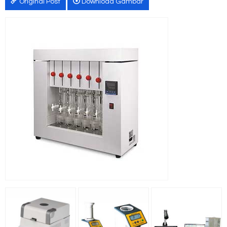
Original Post
Download Gambar