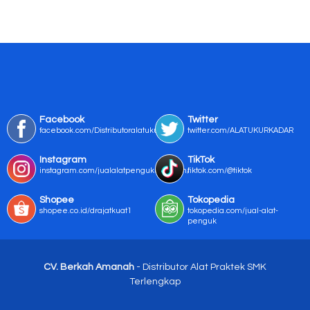
Facebook
Twitter
facebook.com/Distributoralatukur
twitter.com/ALATUKURKADAR
Instagram
TikTok
instagram.com/jualalatpengukurmurah/
tiktok.com/@tiktok
Shopee
Tokopedia
shopee.co.id/drajatkuat1
tokopedia.com/jual-alat-
penguk
CV. Berkah Amanah
- Distributor Alat Praktek SMK
Terlengkap