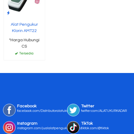
Alat Pengukur
Klorin AMT22
*Harga Hubungi
CS
Tersedia
Facebook
Twitter
facebook.com/Distributoralatukur
twitter.com/ALATUKURKADAR
Instagram
TikTok
instagram.com/jualalatpengukurmurah/
tiktok.com/@tiktok