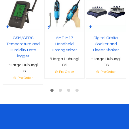
GSM/GPRS
AMT-M17
Digital Orbital
Temperature and
Handheld
Shaker and
Humidity Data
Homogenizer
Linear Shaker
logger
*Harga Hubungi
*Harga Hubungi
*Harga Hubungi
CS
CS
CS
Pre Order
Pre Order
Pre Order