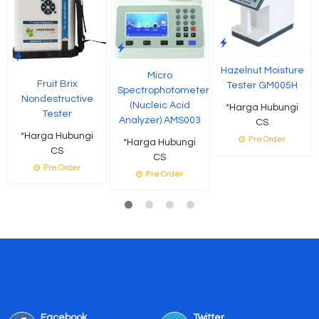
Hazelnut Moisture
Micro
Fruit Brix
Tester GM005H
Spectrophotometer
Nondestructive
(Nucleic Acid
*Harga Hubungi
Tester
Analyzer) AMS003
CS
*Harga Hubungi
Pre Order
*Harga Hubungi
CS
CS
Pre Order
Pre Order
Facebook
Twitter