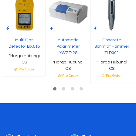
Multi Gas
Automatic
Concrete
Detector BX615
Polarimeter
Schmidt Hammer
YWZZ-2S
TLD001
*Harga Hubungi
CS
*Harga Hubungi
*Harga Hubungi
CS
CS
Pre Order
Pre Order
Pre Order