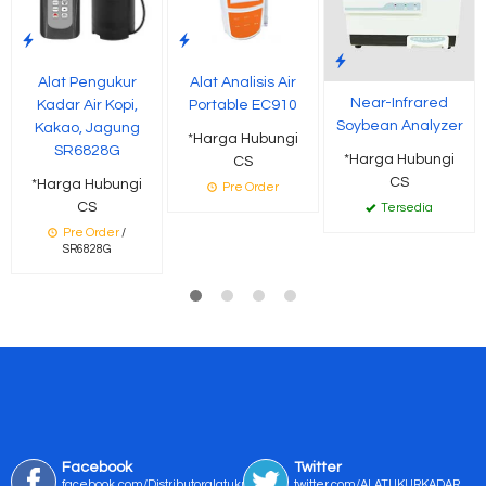
Alat Pengukur
Alat Analisis Air
Near-Infrared
Kadar Air Kopi,
Portable EC910
Soybean Analyzer
Kakao, Jagung
*Harga Hubungi
SR6828G
*Harga Hubungi
CS
CS
*Harga Hubungi
Pre Order
CS
Tersedia
Pre Order
/
SR6828G
Facebook
Twitter
facebook.com/Distributoralatukur
twitter.com/ALATUKURKADAR