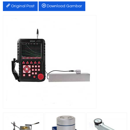
Original Post
Download Gambar