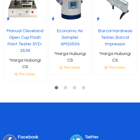
Manual Cleveland
Economic Air
Barcol Hardness
Open Cup Flash
Sampler
Tester, Barcol
Point Tester SYD-
AM2050A
Impressor
3536
*Harga Hubungi
*Harga Hubungi
*Harga Hubungi
CS
CS
CS
Pre Order
Pre Order
Pre Order
Facebook
Twitter