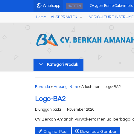
Whatsapp
Oxygen Bomb Calorimete
HOT ITEM
Home
ALAT PRAKTEK
AGRICULTURE INSTRUME
Alat Penguji Ketebalan L
Alat Pengukur pH dan Kl
Fruit Brix Nondestructive
Portable Ultrasonic Flaw
Kategori Produk
Stereo Zoom Microscope w
Professional pH Meter d
Beranda
»
Hubungi Kami
» Attachment : Logo-BA2
Laser Induced Breakdown
Logo-BA2
Diunggah pada 11 November 2020
CV Berkah Amanah Purwokerto Menjual berbagai 
Original Post
Download Gambar