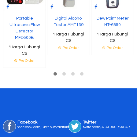
Digital Alcohol
Portable
Dew Point Meter
Tester AMT139
Ultrasonic Flaw
HT-6850
Detector
*Harga Hubungi
*Harga Hubungi
MFD500B
CS
CS
*Harga Hubungi
Pre Order
Pre Order
CS
Pre Order
Facebook
Twitter
facebook.com/Distributoralatukur
twitter.com/ALATUKURKADAR