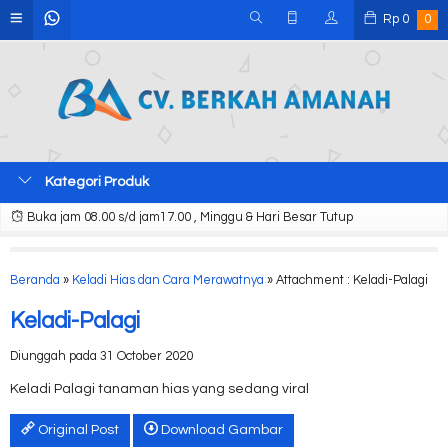
Rp
0
0
Kategori Produk
Buka jam 08.00 s/d jam17.00 , Minggu & Hari Besar Tutup
Beranda
»
Keladi Hias dan Cara Merawatnya
» Attachment : Keladi-Palagi
Keladi-Palagi
Diunggah pada 31 October 2020
Keladi Palagi tanaman hias yang sedang viral
Original Post
Download Gambar