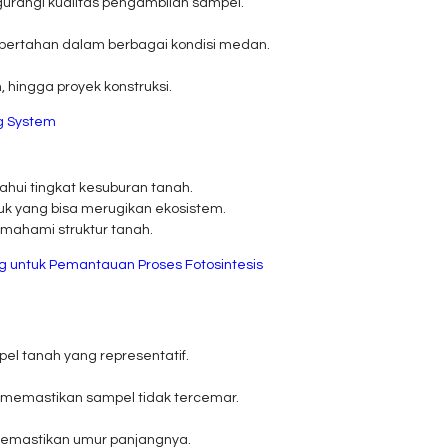
gurangi kualitas pengambilan sampel.
u bertahan dalam berbagai kondisi medan.
, hingga proyek konstruksi.
ng System
hui tingkat kesuburan tanah.
k yang bisa merugikan ekosistem.
mahami struktur tanah.
ing untuk Pemantauan Proses Fotosintesis
el tanah yang representatif.
 memastikan sampel tidak tercemar.
memastikan umur panjangnya.