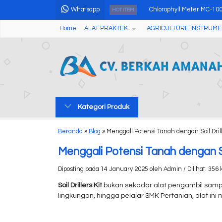
Whatsapp
Chlorophyll Meter MC-100.
HOT ITEM
Home
ALAT PRAKTEK
AGRICULTURE INSTRUME
Lux Meter Digital AMA002.
Alat Pengukur Kadar Air 
Superficial Rockwell Hard
Concrete Crack Depth Gau
Kategori Produk
Gas Detector Serials AMT4
Coating Thickness Meter 
Beranda
»
Blog
»
Menggali Potensi Tanah dengan Soil Drill
Alat Pengukur Kadar Air 
Menggali Potensi Tanah dengan Soi
Diposting pada 14 January 2025 oleh Admin / Dilihat: 356 k
Soil Drillers Kit
bukan sekadar alat pengambil sampel
lingkungan, hingga pelajar SMK Pertanian, alat i