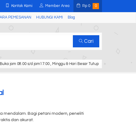
Kontak Kami
Member Area
Rp
0
0
ARA PEMESANAN
HUBUNGI KAMI
Blog
Cari
Buka jam 08.00 s/d jam17.00 , Minggu & Hari Besar Tutup
al
a mendalam. Bagi petani modern, peneliti
aktis dan akurat.