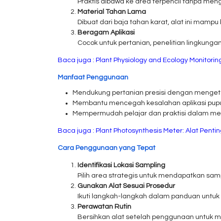
Praktis dibawa ke area terpencil tanpa men
Material Tahan Lama
Dibuat dari baja tahan karat, alat ini mamp
Beragam Aplikasi
Cocok untuk pertanian, penelitian lingkungan
Baca juga :
Plant Physiology and Ecology Monitori
Manfaat Penggunaan
Mendukung pertanian presisi dengan mengeta
Membantu mencegah kesalahan aplikasi pupu
Mempermudah pelajar dan praktisi dalam me
Baca juga :
Plant Photosynthesis Meter: Alat Pent
Cara Penggunaan yang Tepat
Identifikasi Lokasi Sampling
Pilih area strategis untuk mendapatkan samp
Gunakan Alat Sesuai Prosedur
Ikuti langkah-langkah dalam panduan untuk
Perawatan Rutin
Bersihkan alat setelah penggunaan untuk 