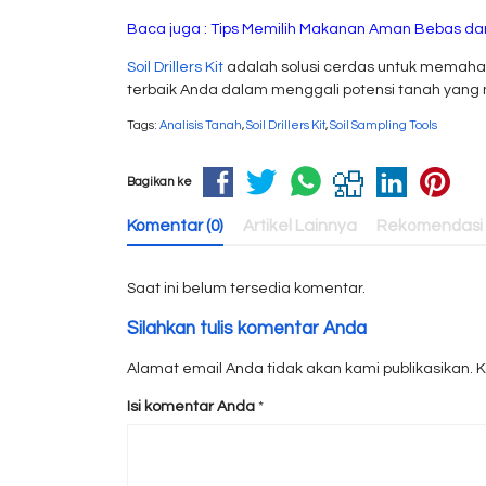
Baca juga :
Tips Memilih Makanan Aman Bebas dar
Soil Drillers Kit
adalah solusi cerdas untuk memahami
terbaik Anda dalam menggali potensi tanah yang
Tags:
Analisis Tanah
,
Soil Drillers Kit
,
Soil Sampling Tools
Bagikan ke
Komentar (0)
Artikel Lainnya
Rekomendasi
Saat ini belum tersedia komentar.
Silahkan tulis komentar Anda
Alamat email Anda tidak akan kami publikasikan. Kol
Isi komentar Anda
*