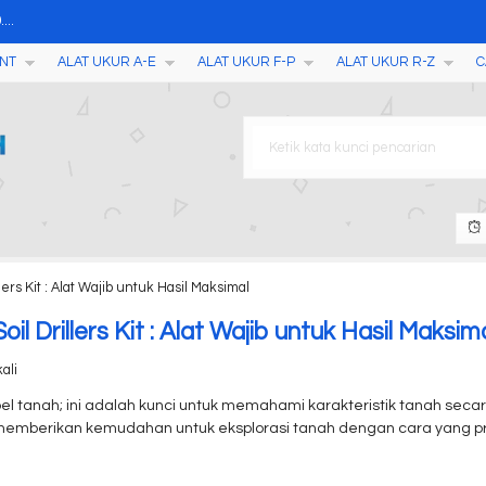
...
NT
ALAT UKUR A-E
ALAT UKUR F-P
ALAT UKUR R-Z
C
...
Pada Daging SR-R....
ness Tester, Surface Rock....
ge TC200....
00....
CM-8856....
ers Kit : Alat Wajib untuk Hasil Maksimal
Gabah Kett PM450....
l Drillers Kit : Alat Wajib untuk Hasil Maksim
ali
 tanah; ini adalah kunci untuk memahami karakteristik tanah secar
ni memberikan kemudahan untuk eksplorasi tanah dengan cara yang pr