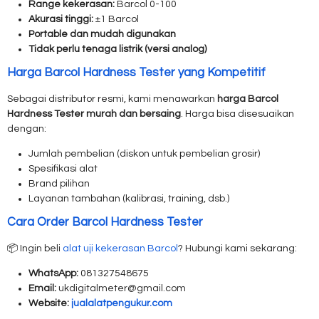
Range kekerasan:
Barcol 0-100
Akurasi tinggi:
±1 Barcol
Portable dan mudah digunakan
Tidak perlu tenaga listrik (versi analog)
Harga Barcol Hardness Tester yang Kompetitif
Sebagai distributor resmi, kami menawarkan
harga Barcol
Hardness Tester murah dan bersaing
. Harga bisa disesuaikan
dengan:
Jumlah pembelian (diskon untuk pembelian grosir)
Spesifikasi alat
Brand pilihan
Layanan tambahan (kalibrasi, training, dsb.)
Cara Order Barcol Hardness Tester
📦 Ingin beli
alat uji kekerasan Barcol
? Hubungi kami sekarang:
WhatsApp:
081327548675
Email:
ukdigitalmeter@gmail.com
Website:
jualalatpengukur.com