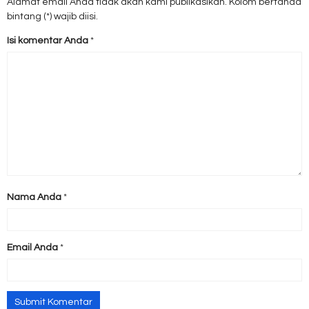
Alamat email Anda tidak akan kami publikasikan. Kolom bertanda
bintang (*) wajib diisi.
Isi komentar Anda
*
Nama Anda
*
Email Anda
*