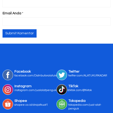
Email Anda
*
Facebook
Twitter
facebook.com/Distributoralatukur
twitter.com/ALATUKURKADAR
Instagram
TikTok
instagram.com/jualalatpengukurmurah/
tiktok.com/@tiktok
Shopee
Tokopedia
shopee.co.id/drajatkuat1
tokopedia.com/jual-alat-
penguk