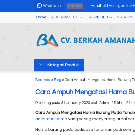
Whatsapp
Handheld Homogenizer 
HOT ITEM
Home
ALAT PRAKTEK
AGRICULTURE INSTRUME
Stereo Zoom Microscope w
Diesel Exhaust Emission
Digital Microscope Camer
Alat Pengukur Cuaca We
Kategori Produk
Digital Torque Meter HT-
Electric Sieve Shaker
Beranda
»
Blog
»
Cara Ampuh Mengatasi Hama Burung P
Alat Penguji Kekerasan T
Cara Ampuh Mengatasi Hama Bu
Diposting pada 31 January 2023 oleh Admin / Dilihat: 814 k
Cara Ampuh Mengatasi Hama Burung Pada Tana
ancaman hama
yang sering menyerang areal pe
Hama burung pada budidaya tanaman padi sering k