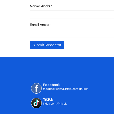
Nama Anda
*
Email Anda
*
Facebook
facebook.com/Distributoralatukur
TikTok
tiktok.com/@tiktok