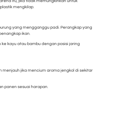
rena itu, jika tidak memungkinkan untuk
lastik mengkilap.
burung yang mengganggu padi. Perangkap yang
penangkap ikan.
ke kayu atau bambu dengan posisi jaring
 menjauh jika mencium aroma jengkol di sekitar
an panen sesuai harapan.