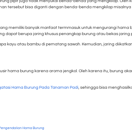
ng pipit juga tidak menyukai benda-benda yang mengkilap. Oleh ka
 tersebut bisa diganti dengan benda-benda mengkilap misalnya p
ang memiliki banyak manfaat termmasuk untuk mengurangi hama 
 dapat berupa jaring khusus penangkap burung atau bekas jaring 
 kayu atau bambu di pematang sawah. Kemudian, jaring diikatkan 
ir hama burung karena aroma jengkol. Oleh karena itu, burung akan
atasi Hama Burung Pada Tanaman Padi
, sehingga bisa menghasilk
Pengendalian Hama Burung