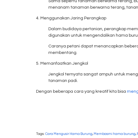
Sama sepertu tanaman berwarna terang, buru
menanam tanaman berwarna terang, tanaman
4. Menggunakan Jaring Perangkap
Dalam budidaya pertanian, perangkap mem
digunakan untuk mengendalikan hama burung
Caranya petani dapat menancapkan beberapa
membentang.
5. Memanfaatkan Jengkol
Jengkol ternyata sangat ampuh untuk mengus
tanaman padi.
Dengan beberapa cara yang kreatif kita bisa
meng
Tags:
Cara Mengusir Hama Burung
,
Membasmi hama burung
,