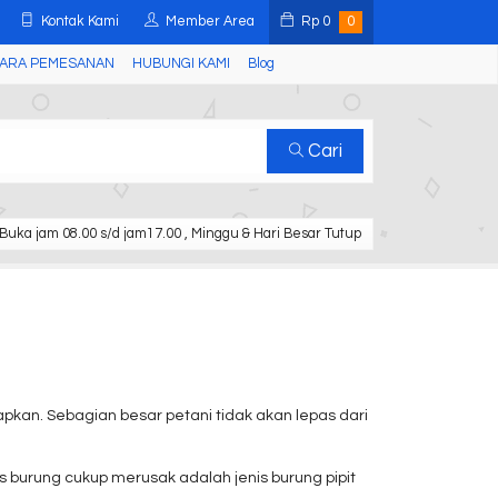
Kontak Kami
Member Area
Rp
0
0
ARA PEMESANAN
HUBUNGI KAMI
Blog
Cari
Buka jam 08.00 s/d jam17.00 , Minggu & Hari Besar Tutup
pkan. Sebagian besar petani tidak akan lepas dari
 burung cukup merusak adalah jenis burung pipit