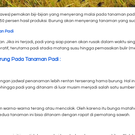
(aves) pemakan biji-bijian yang menyerang malai pada tanaman padi un
ersen hasil produksi. Burung akan menyerang tanaman yang sudah b
n Padi
uan. Jika ini terjadi, padi yang siap panen akan rusak dalam waktu 
tif, terutama padi stadia matang susu hingga pemasakan bulir (me
rung Pada Tanaman Padi :
engan jadwal penanaman lebih rentan terserang hama burung. Hal i
ehingga padi yang ditanam di luar musim menjadi salah satu sumber
an warna-warna terang atau mencolok. Oleh karena itu bunga mataha
edua tanaman ini bisa ditanam dengan rapat di pematang sawah.