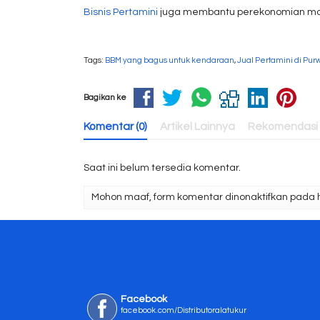
Bisnis Pertamini
juga membantu perekonomian masy
Tags:
BBM yang bagus untuk kendaraan
,
Jual Pertamini di Pur
Bagikan ke
Komentar (0)
Artikel Lainnya
Rekomendasi
Saat ini belum tersedia komentar.
Mohon maaf, form komentar dinonaktifkan pada ha
Facebook
facebook.com/Distributoralatukur