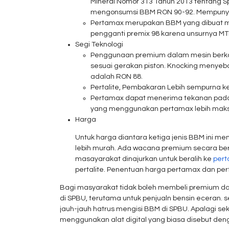
Mineral Nomor 313 Tahun 2013 tentang Spe
mengonsumsi BBM RON 90-92. Mempunyai
Pertamax merupakan BBM yang dibuat men
pengganti premix 98 karena unsurnya MT
Segi Teknologi
Penggunaan premium dalam mesin berkom
sesuai gerakan piston. Knocking menyeb
adalah RON 88.
Pertalite, Pembakaran Lebih sempurna k
Pertamax dapat menerima tekanan pada m
yang menggunakan pertamax lebih maksi
Harga
Untuk harga diantara ketiga jenis BBM ini m
lebih murah. Ada wacana premium secara ber
masayarakat dinajurkan untuk beralih ke
pert
pertalite. Penentuan harga pertamax dan pert
Bagi masyarakat tidak boleh membeli premium dala
di SPBU, terutama untuk penjualn bensin eceran.
jauh-jauh hatrus mengisi BBM di SPBU. Apalagi 
menggunakan alat digital yang biasa disebut de