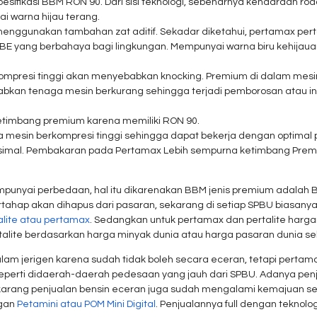
sifikasi BBM RON 90. Dari sisi teknologi, sebenarnya kendaraan rod
 warna hijau terang.
ggunakan tambahan zat aditif. Sekadar diketahui, pertamax perta
BE yang berbahaya bagi lingkungan. Mempunyai warna biru kehijaua
presi tinggi akan menyebabkan knocking. Premium di dalam mesin
abkan tenaga mesin berkurang sehingga terjadi pemborosan atau i
etimbang premium karena memiliki RON 90.
esin berkompresi tinggi sehingga dapat bekerja dengan optimal p
mal. Pembakaran pada Pertamax Lebih sempurna ketimbang Premiu
empunyai perbedaan, hal itu dikarenakan BBM jenis premium adalah 
tahap akan dihapus dari pasaran, sekarang di setiap SPBU biasan
alite atau pertamax
. Sedangkan untuk pertamax dan pertalite harga
alite berdasarkan harga minyak dunia atau harga pasaran dunia sehi
m jerigen karena sudah tidak boleh secara eceran, tetapi pertamax 
 seperti didaerah-daerah pedesaan yang jauh dari SPBU. Adanya pen
sekarang penjualan bensin eceran juga sudah mengalami kemajuan 
ngan
Petamini atau POM Mini Digital
. Penjualannya full dengan teknolo