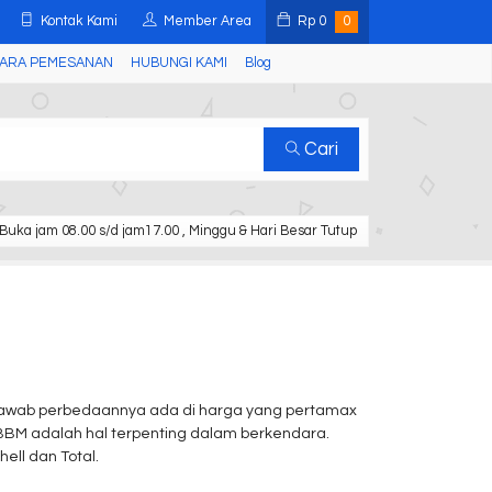
Kontak Kami
Member Area
Rp
0
0
ARA PEMESANAN
HUBUNGI KAMI
Blog
Cari
Buka jam 08.00 s/d jam17.00 , Minggu & Hari Besar Tutup
enjawab perbedaannya ada di harga yang pertamax
BBM adalah hal terpenting dalam berkendara.
ell dan Total.