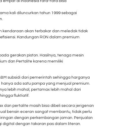
a empat di Indonesia rata-rata bisa
ma kali diluncurkan tahun 1999 sebagai
n.
 kendaraan akan terbakar dan meledak tidak
nefisiensi. Kandungan RON dalam premium
ada gerakan piston. Hasilnya, tenaga mesin
m dan Pertalite karena memiliki
BBM subsidi dari pemerintah sehingga harganya
ya hanya ada satu pompa yang menjual premium.
nya lebih mahal, pertamax lebih mahal dari
ngga fluktiatif.
dan pertalite masih bisa dibeli secara jerigenan
jual bensin eceran sangat membantu, tidak perlu
seiringan dengan perkembangan jaman. Penjualan
gi digital dengan takaran pas dalam literan.