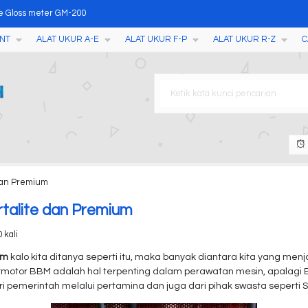
e Gloss meter GM-200
NT
ALAT UKUR A-E
ALAT UKUR F-P
ALAT UKUR R-Z
C
T-45
ter YD200
ather Station AW002
er TLD001
Tester YD-1
isture Temperature Meter TZ
 dan Premium
tion Meter ZD-2
talite dan Premium
 kali
um
kalo kita ditanya seperti itu, maka banyak diantara kita yang m
rmotor BBM adalah hal terpenting dalam perawatan mesin, apalagi 
i pemerintah melalui pertamina dan juga dari pihak swasta seperti Sh