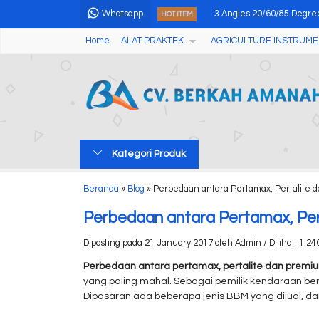
Whatsapp
3 Angles 20/60/85 Degre
HOT ITEM
Home
ALAT PRAKTEK
AGRICULTURE INSTRUME
Low Speed Centrifuge M
Lab Water Hardness Tes
Alat Pengukur Cuaca We
Concrete Schmidt Hamm
Kategori Produk
Manual Tablet Hardness 
Multi-parameter Soil Mo
Beranda
»
Blog
»
Perbedaan antara Pertamax, Pertalite
Automatic Potential Titra
Perbedaan antara Pertamax, Per
Diposting pada 21 January 2017 oleh Admin / Dilihat: 1.240
Perbedaan antara pertamax, pertalite dan premi
yang paling mahal. Sebagai pemilik kendaraan be
Dipasaran ada beberapa jenis BBM yang dijual, dar