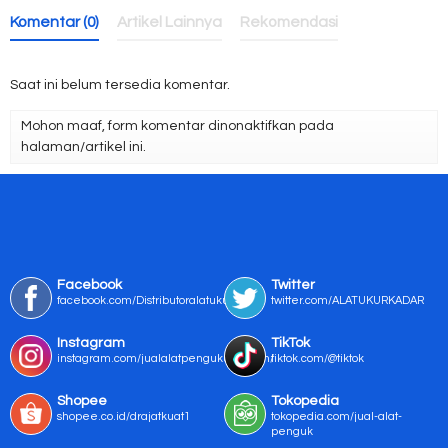
Komentar (0)
Artikel Lainnya
Rekomendasi
Saat ini belum tersedia komentar.
Mohon maaf, form komentar dinonaktifkan pada
halaman/artikel ini.
Facebook
Twitter
facebook.com/Distributoralatukur
twitter.com/ALATUKURKADAR
Instagram
TikTok
instagram.com/jualalatpengukurmurah/
tiktok.com/@tiktok
Shopee
Tokopedia
shopee.co.id/drajatkuat1
tokopedia.com/jual-alat-
penguk