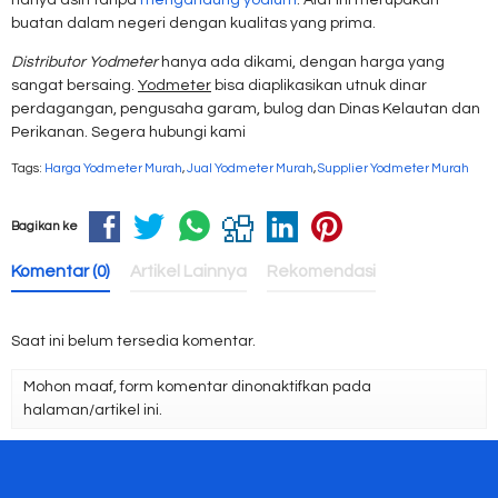
hanya asin tanpa
mengandung yodium
. Alat ini merupakan
buatan dalam negeri dengan kualitas yang prima.
Distributor Yodmeter
hanya ada dikami, dengan harga yang
sangat bersaing.
Yodmeter
bisa diaplikasikan utnuk dinar
perdagangan, pengusaha garam, bulog dan Dinas Kelautan dan
Perikanan. Segera hubungi kami
Tags:
Harga Yodmeter Murah
,
Jual Yodmeter Murah
,
Supplier Yodmeter Murah
Bagikan ke
Komentar (0)
Artikel Lainnya
Rekomendasi
Saat ini belum tersedia komentar.
Mohon maaf, form komentar dinonaktifkan pada
halaman/artikel ini.