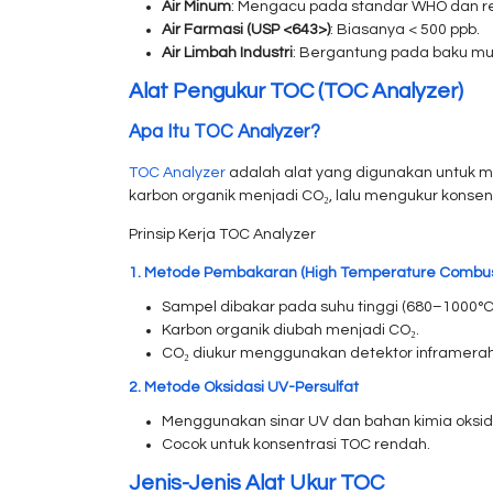
Air Minum
: Mengacu pada standar WHO dan reg
Air Farmasi (USP <643>)
: Biasanya < 500 ppb.
Air Limbah Industri
: Bergantung pada baku mu
Alat Pengukur TOC (TOC Analyzer)
Apa Itu TOC Analyzer?
TOC Analyzer
adalah alat yang digunakan untuk me
karbon organik menjadi CO₂, lalu mengukur konse
Prinsip Kerja TOC Analyzer
1. Metode Pembakaran (High Temperature Combus
Sampel dibakar pada suhu tinggi (680–1000°C
Karbon organik diubah menjadi CO₂.
CO₂ diukur menggunakan detektor inframerah 
2. Metode Oksidasi UV-Persulfat
Menggunakan sinar UV dan bahan kimia oksid
Cocok untuk konsentrasi TOC rendah.
Jenis-Jenis Alat Ukur TOC