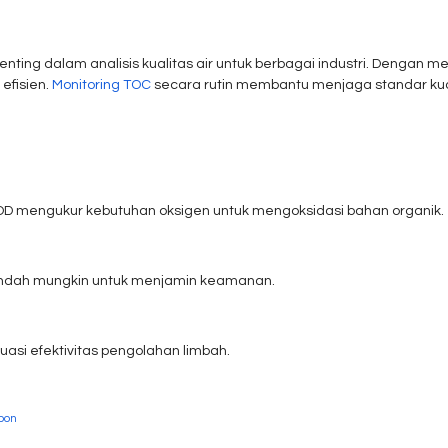
ting dalam analisis kualitas air untuk berbagai industri. Dengan
efisien.
Monitoring TOC
secara rutin membantu menjaga standar kual
OD mengukur kebutuhan oksigen untuk mengoksidasi bahan organik.
endah mungkin untuk menjamin keamanan.
asi efektivitas pengolahan limbah.
rbon