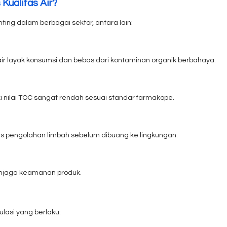
Kualitas Air?
ting dalam berbagai sektor, antara lain:
r layak konsumsi dan bebas dari kontaminan organik berbahaya.
iki nilai TOC sangat rendah sesuai standar farmakope.
 pengolahan limbah sebelum dibuang ke lingkungan.
menjaga keamanan produk.
lasi yang berlaku: