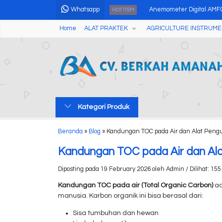
Whatsapp
Anemometer Digital AMF02
HOT ITEM
Home
ALAT PRAKTEK
AGRICULTURE INSTRUME
Wireless Professional Wea
Alat Pengukur Kekerasan K
Water Proof Conductivity
Humidity & Temperature 
Kategori Produk
Moisture Analyzer MB60, 
Alat Uji Formalin dan Amo
Beranda
»
Blog
»
Kandungan TOC pada Air dan Alat Pengu
Alat Pengukur Kadar Air 
Kandungan TOC pada Air dan Alat
Diposting pada 19 February 2026 oleh Admin / Dilihat: 155 
Kandungan TOC pada air (Total Organic Carbon)
ad
manusia. Karbon organik ini bisa berasal dari:
Sisa tumbuhan dan hewan