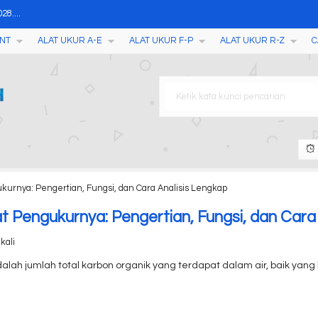
8....
NT
ALAT UKUR A-E
ALAT UKUR F-P
ALAT UKUR R-Z
C
ther Station with RCC Clo....
aret lembut, Polyester, P....
/TDS/Salt/Temp Meter AMT02....
Meter AMF051....
MB61, MB62....
nium Fluorometer....
kurnya: Pengertian, Fungsi, dan Cara Analisis Lengkap
Tembakau TK100T....
 Pengukurnya: Pengertian, Fungsi, dan Cara 
kali
alah jumlah total karbon organik yang terdapat dalam air, baik yang