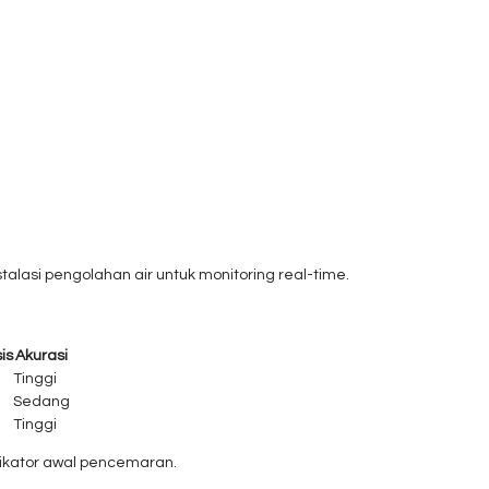
alasi pengolahan air untuk monitoring real-time.
is
Akurasi
Tinggi
Sedang
Tinggi
dikator awal pencemaran.