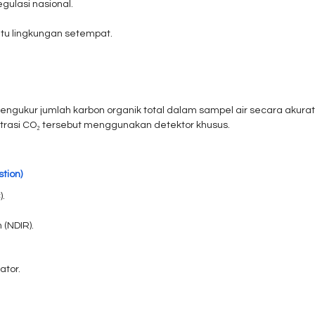
ulasi nasional.
tu lingkungan setempat.
ngukur jumlah karbon organik total dalam sampel air secara akurat
ntrasi CO₂ tersebut menggunakan detektor khusus.
tion)
).
(NDIR).
ator.