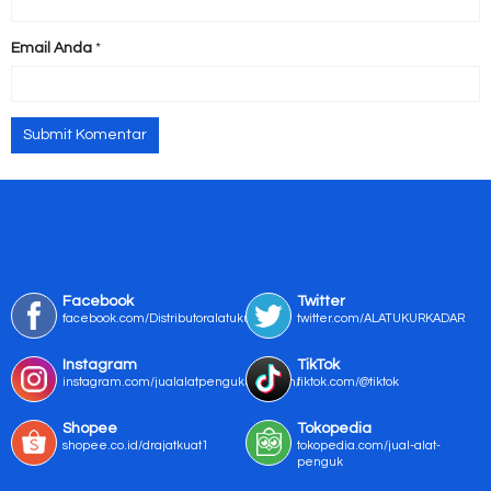
Email Anda
*
Facebook
Twitter
facebook.com/Distributoralatukur
twitter.com/ALATUKURKADAR
Instagram
TikTok
instagram.com/jualalatpengukurmurah/
tiktok.com/@tiktok
Shopee
Tokopedia
shopee.co.id/drajatkuat1
tokopedia.com/jual-alat-
penguk