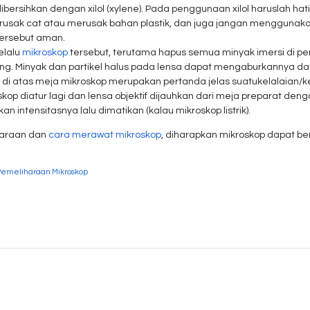
dibersihkan dengan xilol (xylene). Pada penggunaan xilol haruslah ha
rusak cat atau merusak bahan plastik, dan juga jangan menggunakan 
ersebut aman.
elalu
mikroskop
tersebut, terutama hapus semua minyak imersi di per
 Minyak dan partikel halus pada lensa dapat mengaburkannya da
 di atas meja mikroskop merupakan pertanda jelas suatukelalaian/
p diatur lagi dan lensa objektif dijauhkan dari meja preparat den
n intensitasnya lalu dimatikan (kalau mikroskop listrik).
haraan dan
cara merawat mikroskop
, diharapkan mikroskop dapat b
Pemeliharaan Mikroskop