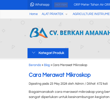
Whatsapp
ORP Meter Tahan Air OR
HOT ITEM
Home
ALAT PRAKTEK
AGRICULTURE INSTRUME
Micro Spectrophotomete
Alat Ubinan Padi
Colony Counter AMC-003
Alat Uji Formalin Pada 
Kategori Produk
Lab Water Hardness Tes
Chemical Oxygen Demand
Beranda
»
Blog
»
Cara Merawat Mikroskop
Leeb Hardness Tester 
Cara Merawat Mikroskop
Diposting pada 23 May 2024 oleh Admin / Dilihat: 472 kali
Bagaimanakah cara merawat mikroskop yang ben
sangat diperlukan untuk kesinambungan kegiatan 