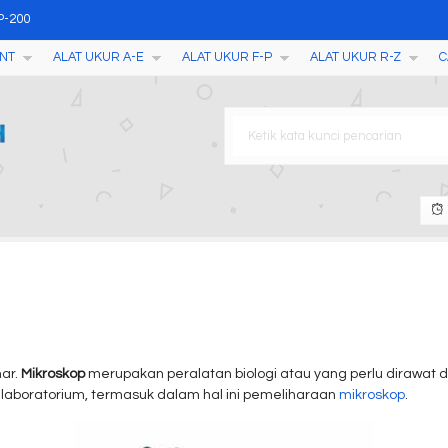
P-200
NT
ALAT UKUR A-E
ALAT UKUR F-P
ALAT UKUR R-Z
C
r AMS002
Makanan Formaldehyde Detect
ter YD200
 Tester (COD) COD-571
AMT67D AMT67DL
ar.
Mikroskop
merupakan peralatan biologi atau yang perlu dirawat 
laboratorium, termasuk dalam hal ini pemeliharaan
mikroskop
.