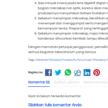
Sisa minyak imersi pada lens objektif dapat 
bagian mikroskop non optik, karena akan me
produsennya menyatakan bahwa tindakan t
Sebelum menyimpan mikroskop, bersihkan s
menempel dan menggumpal serta mengering.
kemampuan lensa. Preparat yang tertinggal
Sebelum menyimpan mikroskop, meja mikrosko
kondensor diturunkan kembali, lampu dikecilka
Dengan mematuhi petunjuk penggunaan, pemeli
semua kegiatan laboratorium yang lainnya.
Tags:
Distributor Mikroskop Purwokerto
,
Menyimpan Mikroskop
,
Bagikan ke
Komentar (0)
Artikel Lainnya
Rekomendasi
Saat ini belum tersedia komentar.
Silahkan tulis komentar Anda