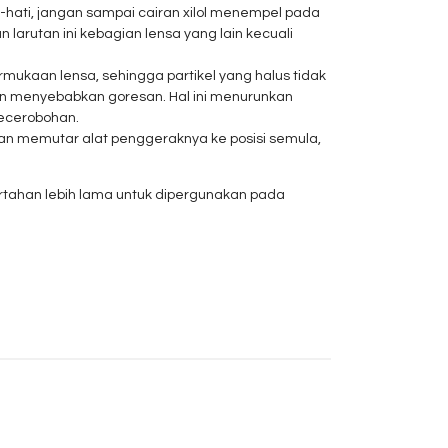
ti-hati, jangan sampai cairan xilol menempel pada
larutan ini kebagian lensa yang lain kecuali
mukaan lensa, sehingga partikel yang halus tidak
n menyebabkan goresan. Hal ini menurunkan
kecerobohan.
gan memutar alat penggeraknya ke posisi semula,
ertahan lebih lama untuk dipergunakan pada