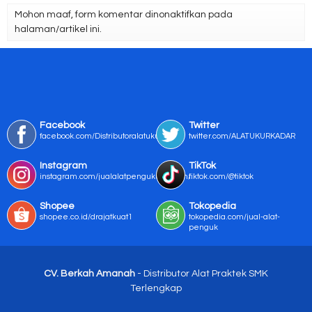
Mohon maaf, form komentar dinonaktifkan pada
halaman/artikel ini.
Facebook
Twitter
facebook.com/Distributoralatukur
twitter.com/ALATUKURKADAR
Instagram
TikTok
instagram.com/jualalatpengukurmurah/
tiktok.com/@tiktok
Shopee
Tokopedia
shopee.co.id/drajatkuat1
tokopedia.com/jual-alat-
penguk
CV. Berkah Amanah
- Distributor Alat Praktek SMK
Terlengkap