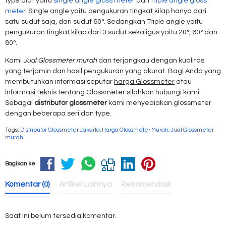
type alat yaitu
single angle gloss meter
dan
triple angle gloss
meter
. Single angle yaitu pengukuran tingkat kilap hanya dari
satu sudut saja, dari sudut 60°. Sedangkan Triple angle yaitu
pengukuran tingkat kilap dari 3 sudut sekaligus yaitu 20°, 60° dan
80°.
Kami
Jual Glossmeter murah
dan terjangkau dengan kualitas
yang terjamin dan hasil pengukuran yang akurat. Bagi Anda yang
membutuhkan informasi seputar
harga Glossmeter
atau
informasi teknis tentang Glossmeter silahkan hubungi kami.
Sebagai
distributor glossmeter
kami menyediakan glossmeter
dengan beberapa seri dan type.
Tags:
Distributor Glossmeter Jakarta
,
Harga Glossmeter Murah
,
Jual Glossmeter
murah
Bagikan ke
Komentar (0)
Artikel Lainnya
Rekomendasi
Saat ini belum tersedia komentar.